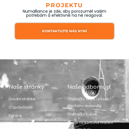
PROJEKTU
Numalliance je zde, aby porozuměl vašim
potřebám a efektivně na ně reagoval.
KONTAKTUJTE NÁS NYNÍ
Naše stránky
Naše odbornost
Úvodní stránka
Ohýbačky drátu / pásek /
plochého materiálu
O společnosti
Ohýbačky trubek
Kariéra
Stroje na koncové tváření
Dodavatelé