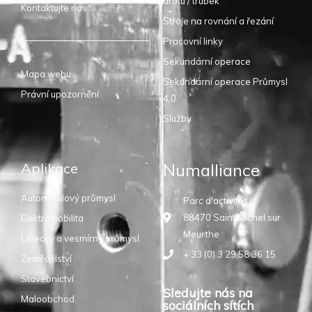
drátu / trubek
Kontaktujte nás
Stroje na rovnání a řezání
Pracovní linky
Sekundární operace
Mapa webu
Sekundární operace Průmysl
Právní upozornění
4.0
Služby
Aplikace
Numalliance
Automobilový průmysl
Parc d'activités
88470 Saint Michel sur
Elektromobilita
Meurthe
Letecký a vesmírný průmysl
+ 33 (0) 3 29 58 36 15
Zemědělství
Stavebnictví
Sledujte nás na
Maloobchod
sociálních sítích