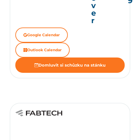
9
v
e
r
Google Calendar
Outlook Calendar
Domluvit si schůzku na stánku