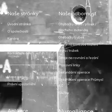
Naše stránky
Naše odbornost
Úvodní stránka
Ohýbačky drátu / pásek /
plochého materiálu
O společnosti
Ohýbačky trubek
Kariéra
Stroje na koncové tváření
Dodavatelé
drátu / trubek
Kontaktujte nás
Stroje na rovnání a řezání
Pracovní linky
Sekundární operace
Mapa webu
Sekundární operace Průmysl
Právní upozornění
4.0
Služby
Aplikace
Numalliance