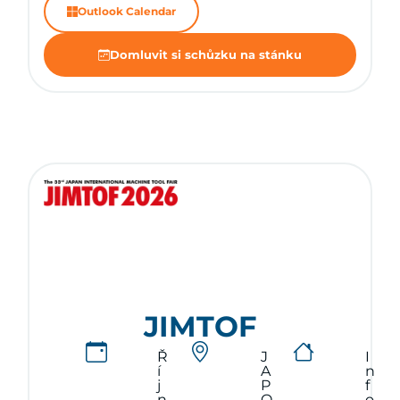
Outlook Calendar
Domluvit si schůzku na stánku
JIMTOF
Ř
J
I
í
A
n
j
P
f
n
O
o