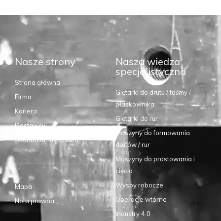
Nasze strony
Nasza wiedza
specjalistyczna
Strona główna
Giętarki do drutu / taśmy /
Firma
płaskownika
Kariera
Giętarki do rur
Dostawcy
Maszyny do formowania
Skontaktuj się z nami
drutów / rur
Maszyny do prostowania i
cięcia
Wyspy robocze
Mapa
Operacje wtórne
Nota prawna
Industry 4.0