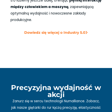
5.0 idziemy jeszcze dalej, oferując
płynną interakcję
między człowiekiem a maszyną
, zapewniającą
optymalną wydajność i nowoczesne zakłady
produkcyjne.
Dowiedz się więcej o Industry 5.0
Precyzyjna wydajność w
akcji
Zanurz się w sercu technologii Numalliance. Zobacz,
jak nasze giętarki do rur łączą precyzję, elastyczność