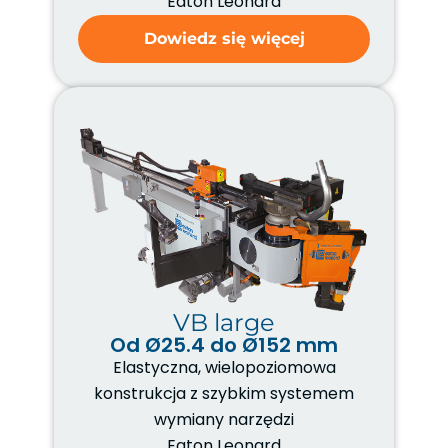
Eaton Leonard
Dowiedz się więcej
VB large
Od Ø25.4 do Ø152 mm
Elastyczna, wielopoziomowa
konstrukcja z szybkim systemem
wymiany narzędzi
Eaton Leonard