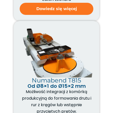
Dowiedz się więcej
Numabend T815
Od Ø8×1 do Ø15×2 mm
Możliwość integracji z komórką
produkcyjną do formowania drutu i
rur z kręgów lub wstępnie
przyciętych prętów.