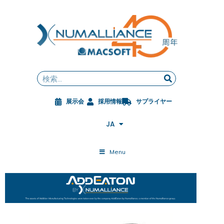
内
容
を
ス
FR
キ
EN
ッ
DE
Search
プ
ES
ZH
展示会
採用情報
サプライヤー
PL
CS
JA
ES-MX
Menu