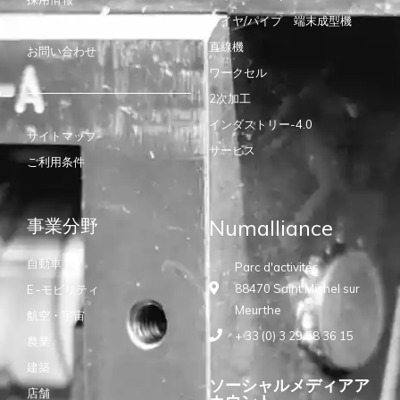
ワイヤ/パイプ 端末成型機
サプライヤー
直線機
お問い合わせ
ワークセル
2次加工
インダストリー-4.0
サイトマップ
サービス
ご利用条件
事業分野
Numalliance
自動車
Parc d'activités
88470 Saint Michel sur
E -モビリティ
Meurthe
航空・宇宙
+ 33 (0) 3 29 58 36 15
農業
建築
ソーシャルメディアア
店舗