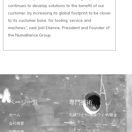
continues to develop solutions to the benefit of our
customer, by increasing its global footprint to be closer
to its customer base, for tooling, service and
machines”, said Joël Etienne, President and Founder of
the Numalliance Group
ページ一覧
専門技術
ホーム
丸線ワイヤ/角線ワイヤ/板金
ベンダー
会社概要
パイプ ベンダー
採用情報