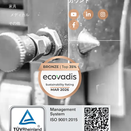
カウント
家具
Y
F
L
I
メディカル
o
a
i
n
u
c
n
s
その他
t
e
k
t
u
b
e
a
b
o
d
g
e
o
i
r
k
n
a
-
-
m
f
i
n