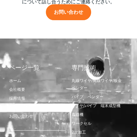
について話し合うためにご連絡ください。
お問い合わせ
ページ一覧
専門技術
ホーム
丸線ワイヤ/角線ワイヤ/板金
ベンダー
会社概要
パイプ ベンダー
採用情報
ワイヤ/パイプ 端末成型機
サプライヤー
直線機
お問い合わせ
ワークセル
2次加工