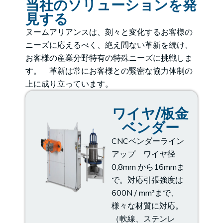
当社のソリューションを発
見する
ヌームアリアンスは、刻々と変化するお客様の
ニーズに応えるべく、絶え間ない革新を続け、
お客様の産業分野特有の特殊ニーズに挑戦しま
す。 革新は常にお客様との緊密な協力体制の
上に成り立っています。
ワイヤ/板金
ベンダー
CNCベンダーライン
アップ ワイヤ径
0,8mm から16mmま
で。対応引張強度は
600N / mm²まで、
様々な材質に対応。
（軟線、ステンレ