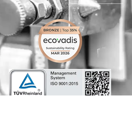
b
o
d
g
e
o
i
r
k
n
a
-
-
m
f
i
n
お問い合わせ
© All rights reserved Numalliance 2026