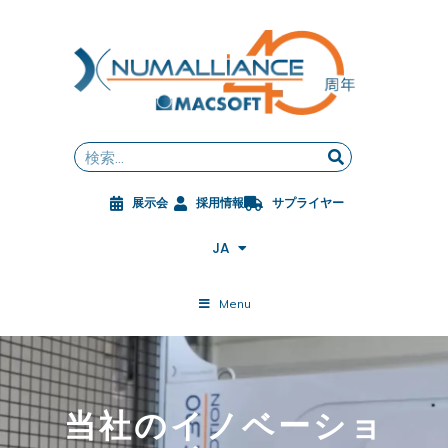
内
容
を
ス
FR
キ
EN
ッ
DE
Search
プ
ES
ZH
展示会
採用情報
サプライヤー
PL
CS
JA
ES-MX
Menu
当社のイノベーショ