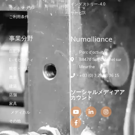
インダストリー-4.0
サイトマップ
サービス
ご利用条件
事業分野
Numalliance
自動車
Parc d'activités
88470 Saint Michel sur
E -モビリティ
Meurthe
航空・宇宙
+ 33 (0) 3 29 58 36 15
農業
建築
ソーシャルメディアア
店舗
カウント
家具
Y
F
L
I
メディカル
o
a
i
n
u
c
n
s
その他
t
e
k
t
u
b
e
a