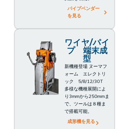
パイプベンダー
を見る
ワイヤ/パイ
プ 端末成
型
新機種登場 ヌーマフ
ォーム エレクトリ
ック 5/8/12/30T
多様な機種展開によ
り3mmから250mmま
で、ツールは８種ま
で搭載可能。
成形機を見る