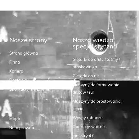
Nasze strony
Nasza wiedza
specjalistyczna
Strona główna
Giętarki do drutu / taśmy /
Firma
płaskownika
Kariera
Giętarki do rur
Dostawcy
Maszyny do formowania
Skontaktuj się z nami
drutów / rur
Maszyny do prostowania i
cięcia
Wyspy robocze
Mapa
Operacje wtórne
Nota prawna
Industry 4.0