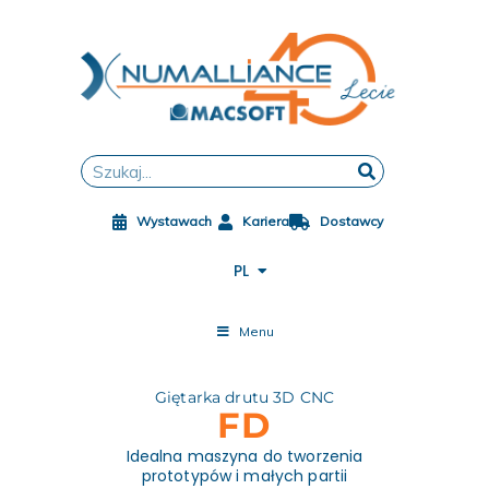
Przejdź
do
treści
FR
EN
DE
Szukaj
ES
ZH
Wystawach
Kariera
Dostawcy
JA
CS
PL
ES-MX
Menu
Giętarka drutu 3D CNC
FD
Idealna maszyna do tworzenia
prototypów i małych partii