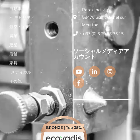
自動車
Parc d'activités
88470 Saint Michel sur
E -モビリティ
Meurthe
航空・宇宙
+ 33 (0) 3 29 58 36 15
農業
建築
ソーシャルメディアア
店舗
カウント
家具
Y
F
L
I
メディカル
o
a
i
n
u
c
n
s
その他
t
e
k
t
u
b
e
a
b
o
d
g
e
o
i
r
k
n
a
-
-
m
f
i
n