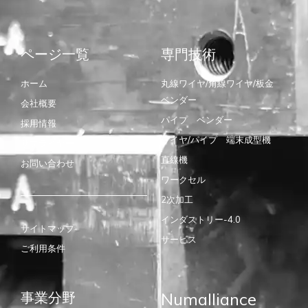
ページ一覧
専門技術
ホーム
丸線ワイヤ/角線ワイヤ/板金
ベンダー
会社概要
パイプ ベンダー
採用情報
ワイヤ/パイプ 端末成型機
サプライヤー
直線機
お問い合わせ
ワークセル
2次加工
インダストリー-4.0
サイトマップ
サービス
ご利用条件
事業分野
Numalliance