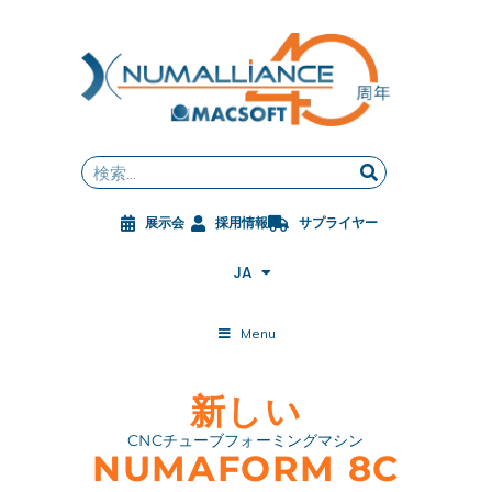
内
容
を
ス
FR
キ
EN
ッ
DE
Search
プ
ES
ZH
展示会
採用情報
サプライヤー
PL
CS
JA
ES-MX
Menu
新しい
CNCチューブフォーミングマシン
NUMAFORM 8C