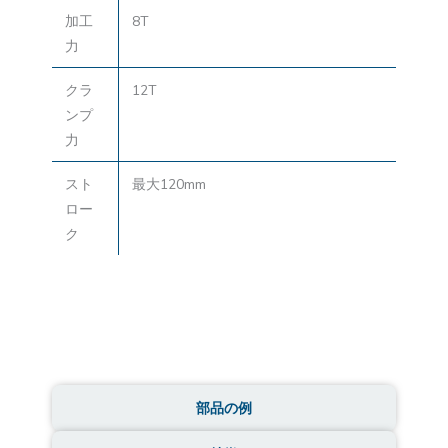
加工
8T
力
クラ
12T
ンプ
力
スト
最大120mm
ロー
ク
部品の例