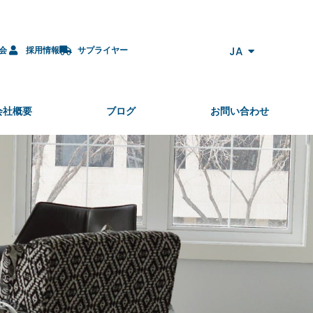
ZH
PL
CS
JA
会
採用情報
サプライヤー
ES-MX
会社概要
ブログ
お問い合わせ