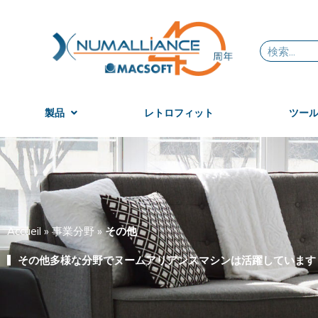
内
容
を
Search
ス
キ
ッ
製品
レトロフィット
ツー
プ
Accueil
»
事業分野
»
その他
その他多様な分野でヌームアリアンスマシンは活躍しています