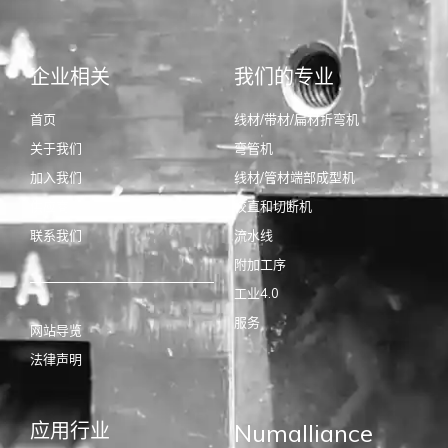
企业相关
我们的专业
首页
线材/带材/扁材折弯机
关于我们
弯管机
加入我们
线材/管材端部成型机
供应商
校直和切断机
联系我们
流水线
附加工序
工业4.0
服务
网站导览
法律声明
应用行业
Numalliance