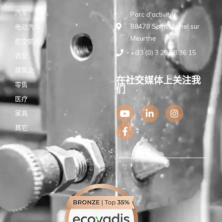
汽车
Parc d'activités
88470 Saint Michel sur
电动汽车
Meurthe
航空航天
+ 33 (0) 3 29 58 36 15
农业
建筑业
在社交媒体上关注我
零售
们
医疗
Y
F
L
I
家具
o
a
i
n
u
c
n
s
其它
t
e
k
t
u
b
e
a
b
o
d
g
e
o
i
r
k
n
a
-
-
m
f
i
n