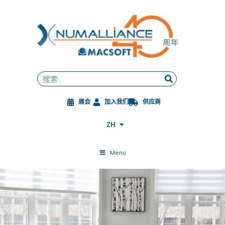
跳
至
内
容
FR
EN
DE
Search
ES
JA
展会
加入我们
供应商
PL
CS
ZH
ES-MX
Menu