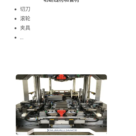
切刀
滚轮
夹具
…