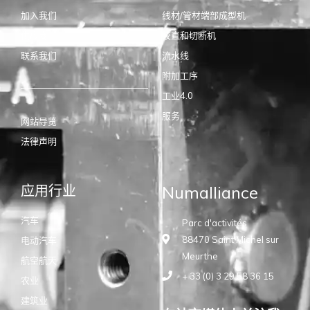
加入我们
线材/管材端部成型机
供应商
校直和切断机
联系我们
流水线
附加工序
工业4.0
服务
网站导览
法律声明
应用行业
Numalliance
汽车
Parc d'activités
88470 Saint Michel sur
电动汽车
Meurthe
航空航天
+ 33 (0) 3 29 58 36 15
农业
建筑业