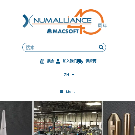
跳
至
内
容
FR
EN
DE
Search
ES
JA
展会
加入我们
供应商
PL
CS
ZH
ES-MX
Menu