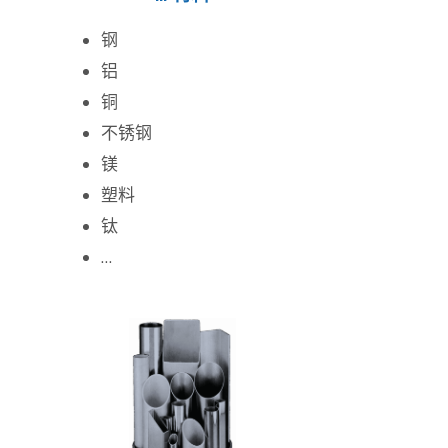
钢
铝
铜
不锈钢
镁
塑料
钛
…