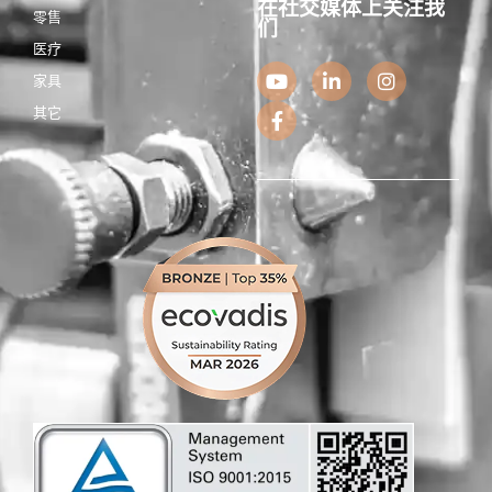
在社交媒体上关注我
零售
们
医疗
Y
F
L
I
家具
o
a
i
n
u
c
n
s
其它
t
e
k
t
u
b
e
a
b
o
d
g
e
o
i
r
k
n
a
-
-
m
f
i
n