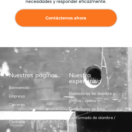
necesidades y responder eficazmente.
Contáctenos ahora
Nuestras páginas
Nuestra
experiencia
Bienvenido
Dobladoras de alambre y
Empresa
pletina / solera
Carreras
Dobladoras de tubo
Proveedores
Conformado de alambre /
Contacto
tubo