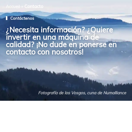
Accueil
»
Contacto
Contáctenos
¿Necesita información? ¿Quiere
invertir en una máquina de
calidad? ¡No dude en ponerse en
contacto con nosotros!
Fotografía de los Vosgos, cuna de Numalliance