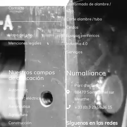
Conformado de alambre /
Contacto
tubo
Corte alambre / tubo
Celdas
Mapa del sitio
Equipos periféricos
Menciones legales
Industria 4.0
Servicios
Nuestros campos
Numalliance
de aplicación
Parc d'activités
Automotriz
88470 Saint Michel sur
Movilidad eléctrica
Meurthe
Aeronáutica
+ 33 (0) 3 29 58 36 15
Agricultura
Síguenos en las redes
Construcción