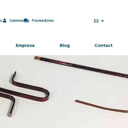
JA
PL
CS
ES
as
Carreras
Proveedores
ES-MX
Empresa
Blog
Contact