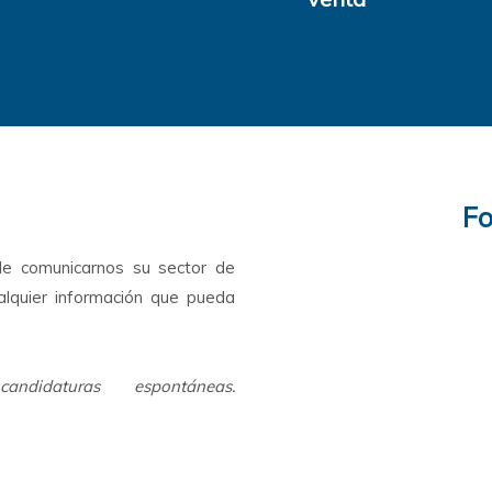
Fo
de comunicarnos su sector de
ualquier información que pueda
daturas espontáneas.