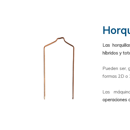
Horqu
Las horquilla
híbridos y to
Pueden ser, g
formas 2D o 3
Las máquin
operaciones d