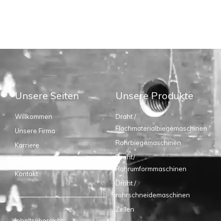
Unsere Seiten
Unsere Produkte
Willkommen
Draht /
Flachmaterialbiegemaschinen
Unsere Firma
Rohrbiegemaschinen
Karriere
Draht/
Anbieter
Rohrumformmaschinen
Kontakt
Draht /
rohrschneidemaschinen
Zellen
Inhaltsübersicht